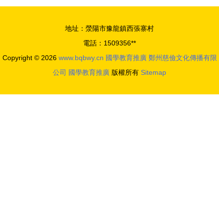
育入門與推
新事業 低
廣路徑探索
成本推廣國
地址：滎陽市豫龍鎮西張寨村
學教育的實
電話：1509356**
踐路徑
Copyright © 2026
www.bqbwy.cn
國學教育推廣
鄭州慈儉文化傳播有限
公司
國學教育推廣
版權所有
Sitemap