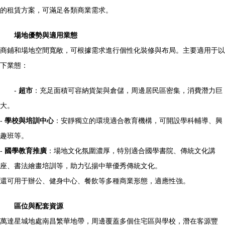
的租賃方案，可滿足各類商業需求。
場地優勢與適用業態
商鋪和場地空間寬敞，可根據需求進行個性化裝修與布局。主要適用于以
下業態：
-
超市
：充足面積可容納貨架與倉儲，周邊居民區密集，消費潛力巨
大。
-
學校與培訓中心
：安靜獨立的環境適合教育機構，可開設學科輔導、興
趣班等。
-
國學教育推廣
：場地文化氛圍濃厚，特別適合國學書院、傳統文化講
座、書法繪畫培訓等，助力弘揚中華優秀傳統文化。
還可用于辦公、健身中心、餐飲等多種商業形態，適應性強。
區位與配套資源
萬達星城地處南昌繁華地帶，周邊覆蓋多個住宅區與學校，潛在客源豐