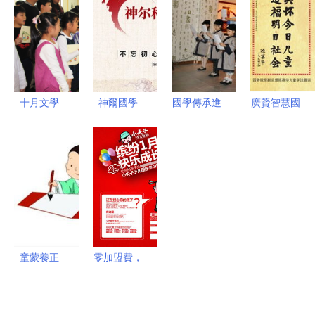
耕傳統文
育時代新人
領，打造國
國學教育推
化，點亮現
家級基礎教
廣五大經驗
代教育智慧
育成果推廣
總結
新高地
十月文學
神爾國學
國學傳承進
廣賢智慧國
月“親子誦
國學教育領
高原，東方
學童學館
讀” 國學教
域的卓越推
國際幼兒園
傳承文化薪
育推廣中的
手與知名機
入駐大通縣
火，點亮童
一盞溫馨明
構
開啟啟蒙新
蒙之光
燈
篇
童蒙養正
零加盟費，
薪火相傳
9600元開
少兒國學教
啟國學教育