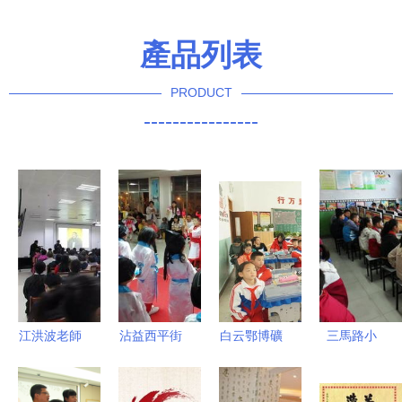
產品列表
PRODUCT
----------------
江洪波老師
沾益西平街
白云鄂博礦
三馬路小
萊西國學講
道 深耕國
區 以國學
學“學樂云
堂開講 深
學沃土，培
教育為引
教學”平臺