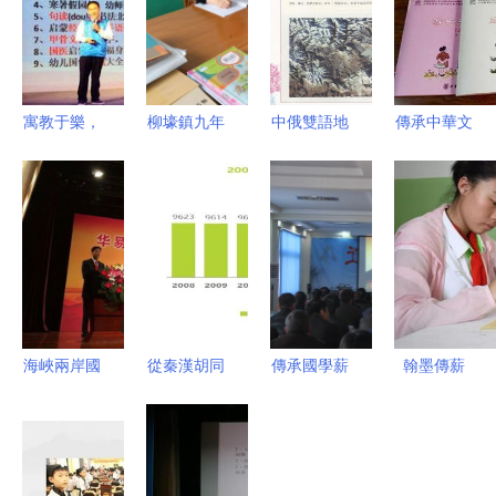
寓教于樂，
柳壕鎮九年
中俄雙語地
傳承中華文
潤物無聲
一貫制學校
理國學經典
脈，播撒智
——幼兒國
建孔子學堂
《中國地理
慧種子——
學教育游戲
書香校園浸
常識》——
父師國學學
化實踐推廣
潤國學之光
連接文化，
前教材發布
策略
推廣教育的
會在京隆重
橋梁
舉行
海峽兩岸國
從秦漢胡同
傳承國學薪
翰墨傳薪
學文化交流
看兒童國學
火 浸潤安
火，國學潤
會議在京隆
教育 挑
陽新風——
童心——記
重召開，共
戰、機遇與
安陽文明網
李銘雁名師