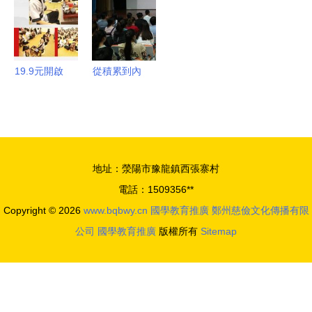
促國學教育
發展路徑
國學教育推
工作室“寫
繁榮發展
廣之路
氣質人生，
揚祖國精
華”小學生
19.9元開啟
從積累到內
書法比賽
智慧之門
化 淺談當
格物明道國
代儒學教育
學館體驗
的推廣之道
課，沉浸式
地址：滎陽市豫龍鎮西張寨村
感受中國獨
電話：1509356**
家國學啟蒙
Copyright © 2026
www.bqbwy.cn
國學教育推廣
鄭州慈儉文化傳播有限
公司
國學教育推廣
版權所有
Sitemap